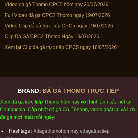
Video đá gà Thomo CPC5 hôm nay 20/07/2026
Full Video đá gà CPC2 Thomo ngày 19/07/2026
Video Clip đá gà trực tiếp CPC5 ngày 19/07/2026
Clip Đá Gà CPC2 Thomo Ngày 18/07/2026
Xem lại Clip đá gà trực tiếp CPC5 ngày 18/07/2026
BRAND:
ĐÁ GÀ THOMO TRỰC TIẾP
Xem
đ
á
gà
tr
ực tiếp Thomo
h
ôm
nay v
ới
h
ình
ảnh sắc
n
ét
t
ại
Campuchia. Cập nhật
đ
á
gà
C6,
Tonhon
, video
phát
l
ại
v
à
l
ịch
đ
á
gà
m
ới nhất mỗi
ng
ày
!
Hashtags :
#dagathomohomnay #dagatructiep