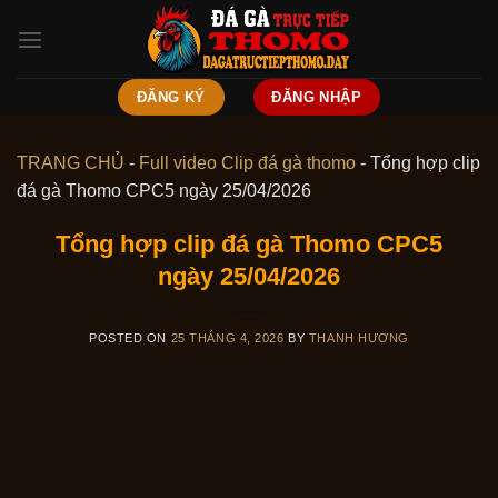
Skip
to
content
ĐĂNG KÝ
ĐĂNG NHẬP
TRANG CHỦ
-
Full video Clip đá gà thomo
-
Tổng hợp clip
đá gà Thomo CPC5 ngày 25/04/2026
Tổng hợp clip đá gà Thomo CPC5
ngày 25/04/2026
POSTED ON
25 THÁNG 4, 2026
BY
THANH HƯƠNG