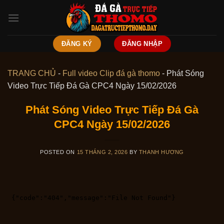
Skip
to
content
ĐĂNG KÝ
ĐĂNG NHẬP
TRANG CHỦ
-
Full video Clip đá gà thomo
-
Phát Sóng
Video Trực Tiếp Đá Gà CPC4 Ngày 15/02/2026
Phát Sóng Video Trực Tiếp Đá Gà
CPC4 Ngày 15/02/2026
POSTED ON
15 THÁNG 2, 2026
BY
THANH HƯƠNG