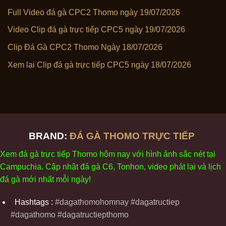
Full Video đá gà CPC2 Thomo ngày 19/07/2026
Video Clip đá gà trực tiếp CPC5 ngày 19/07/2026
Clip Đá Gà CPC2 Thomo Ngày 18/07/2026
Xem lại Clip đá gà trực tiếp CPC5 ngày 18/07/2026
BRAND:
ĐÁ GÀ THOMO TRỰC TIẾP
Xem
đ
á
gà
tr
ực tiếp Thomo
h
ôm
nay v
ới
h
ình
ảnh sắc
n
ét
t
ại
Campuchia. Cập nhật
đ
á
gà
C6,
Tonhon
, video
phát
l
ại
v
à
l
ịch
đ
á
gà
m
ới nhất mỗi
ng
ày
!
Hashtags :
#dagathomohomnay #dagatructiep
#dagathomo #dagatructiepthomo