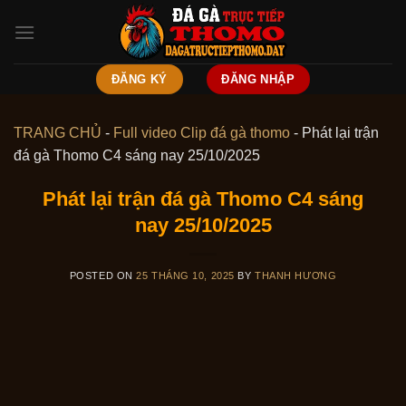
Skip
to
content
ĐĂNG KÝ
ĐĂNG NHẬP
TRANG CHỦ
-
Full video Clip đá gà thomo
-
Phát lại trận
đá gà Thomo C4 sáng nay 25/10/2025
Phát lại trận đá gà Thomo C4 sáng
nay 25/10/2025
POSTED ON
25 THÁNG 10, 2025
BY
THANH HƯƠNG