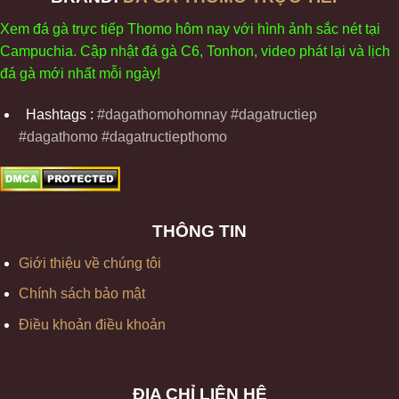
Xem
đ
á
gà
tr
ực tiếp Thomo
h
ôm
nay v
ới
h
ình
ảnh sắc
n
ét
t
ại
Campuchia. Cập nhật
đ
á
gà
C6,
Tonhon
, video
phát
l
ại
v
à
l
ịch
đ
á
gà
m
ới nhất mỗi
ng
ày
!
Hashtags :
#dagathomohomnay #dagatructiep
#dagathomo #dagatructiepthomo
THÔNG TIN
Giới thiệu về chúng tôi
Chính sách bảo mật
Điều khoản điều khoản
ĐỊA CHỈ LIÊN HỆ