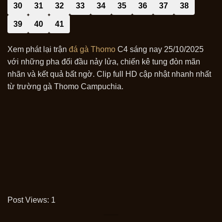
30
31
32
33
34
35
36
37
38
39
40
41
Xem phát lại trận
đá gà Thomo
C4 sáng nay 25/10/2025
với những pha đối đầu nảy lửa, chiến kê tung đòn mãn
nhãn và kết quả bất ngờ. Clip full HD cập nhật nhanh nhất
từ trường gà Thomo Campuchia.
Post Views:
1