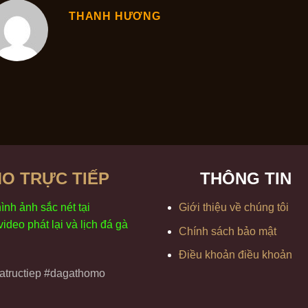
THANH HƯƠNG
O TRỰC TIẾP
THÔNG TIN
h
ình
ảnh sắc
n
ét
t
ại
Giới thiệu về chúng tôi
 video
phát
l
ại
v
à
l
ịch
đ
á
gà
Chính sách bảo mật
Điều khoản điều khoản
tructiep #dagathomo