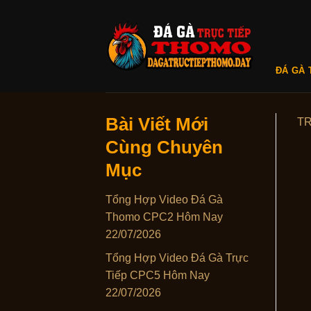
Skip
to
content
ĐÁ GÀ 
Bài Viết Mới
T
Cùng Chuyên
Mục
Tổng Hợp Video Đá Gà
Thomo CPC2 Hôm Nay
22/07/2026
Tổng Hợp Video Đá Gà Trực
Tiếp CPC5 Hôm Nay
22/07/2026