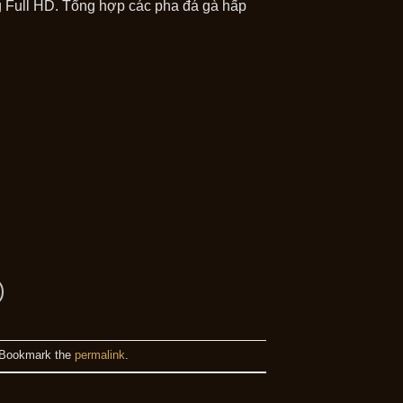
 Full HD. Tổng hợp các pha đá gà hấp
 Bookmark the
permalink
.