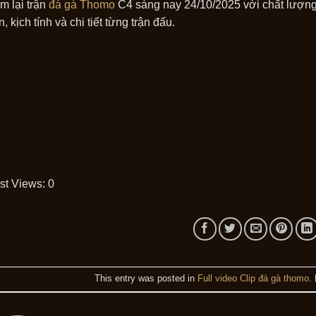
m lại trận
đá gà Thomo
C4 sáng nay 24/10/2025 với chất lượng
, kịch tính và chi tiết từng trận đấu.
st Views:
0
This entry was posted in
Full video Clip đá gà thomo
.