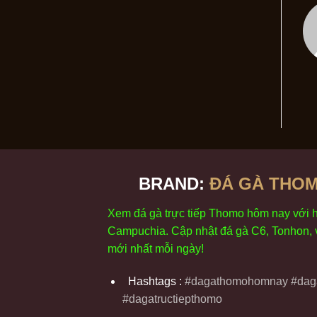
BRAND:
ĐÁ GÀ THOM
Xem
đ
á
gà
tr
ực tiếp Thomo
h
ôm
nay v
ới
Campuchia. Cập nhật
đ
á
gà
C6,
Tonhon
,
m
ới nhất mỗi
ng
ày
!
Hashtags :
#dagathomohomnay #daga
#dagatructiepthomo