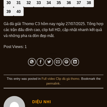
30
31
32
33
34
35
36
37
38
39
40
G
à
đ
á
gi
ải Thomo C3
h
ôm
nay
ngày
27/07/2025. T
ổng hợp
c
ác
tr
ận
đ
ấu
đ
ỉnh cao, clip full HD, cập nhật nhanh kết quả
v
à
nh
ững pha ra
đ
òn
đ
ẹp mắt.
Post Views:
1
This entry was posted in
Full video Clip đá gà thomo
. Bookmark the
permalink
.
DIỆU NHI