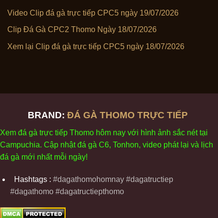
Video Clip đá gà trực tiếp CPC5 ngày 19/07/2026
Clip Đá Gà CPC2 Thomo Ngày 18/07/2026
Xem lại Clip đá gà trực tiếp CPC5 ngày 18/07/2026
BRAND:
ĐÁ GÀ THOMO TRỰC TIẾP
Xem
đ
á
gà
tr
ực tiếp Thomo
h
ôm
nay v
ới
h
ình
ảnh sắc
n
ét
t
ại
Campuchia. Cập nhật
đ
á
gà
C6,
Tonhon
, video
phát
l
ại
v
à
l
ịch
đ
á
gà
m
ới nhất mỗi
ng
ày
!
Hashtags :
#dagathomohomnay #dagatructiep
#dagathomo #dagatructiepthomo