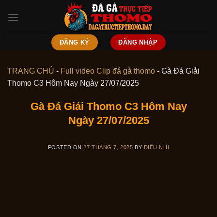
Skip
to
content
ĐĂNG KÝ
ĐĂNG NHẬP
TRANG CHỦ
-
Full video Clip đá gà thomo
-
Gà Đá Giải
Thomo C3 Hôm Nay Ngày 27/07/2025
Gà Đá Giải Thomo C3 Hôm Nay
Ngày 27/07/2025
POSTED ON
27 THÁNG 7, 2025
BY
DIỆU NHI