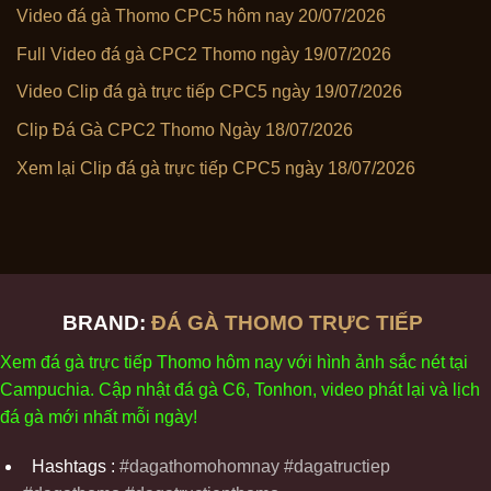
Video đá gà Thomo CPC5 hôm nay 20/07/2026
Full Video đá gà CPC2 Thomo ngày 19/07/2026
Video Clip đá gà trực tiếp CPC5 ngày 19/07/2026
Clip Đá Gà CPC2 Thomo Ngày 18/07/2026
Xem lại Clip đá gà trực tiếp CPC5 ngày 18/07/2026
BRAND:
ĐÁ GÀ THOMO TRỰC TIẾP
Xem
đ
á
gà
tr
ực tiếp Thomo
h
ôm
nay v
ới
h
ình
ảnh sắc
n
ét
t
ại
Campuchia. Cập nhật
đ
á
gà
C6,
Tonhon
, video
phát
l
ại
v
à
l
ịch
đ
á
gà
m
ới nhất mỗi
ng
ày
!
Hashtags :
#dagathomohomnay #dagatructiep