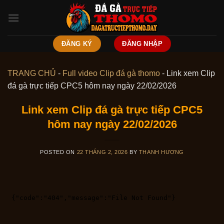
Skip
to
content
ĐĂNG KÝ
ĐĂNG NHẬP
TRANG CHỦ
-
Full video Clip đá gà thomo
-
Link xem Clip
đá gà trực tiếp CPC5 hôm nay ngày 22/02/2026
Link xem Clip đá gà trực tiếp CPC5
hôm nay ngày 22/02/2026
POSTED ON
22 THÁNG 2, 2026
BY
THANH HƯƠNG