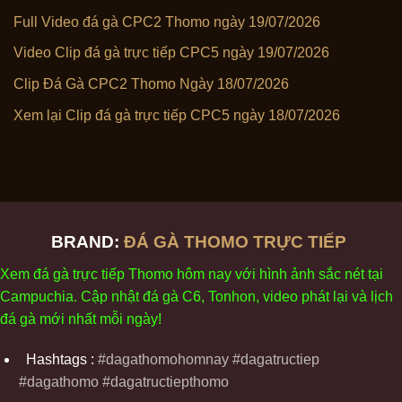
Full Video đá gà CPC2 Thomo ngày 19/07/2026
Video Clip đá gà trực tiếp CPC5 ngày 19/07/2026
Clip Đá Gà CPC2 Thomo Ngày 18/07/2026
Xem lại Clip đá gà trực tiếp CPC5 ngày 18/07/2026
BRAND:
ĐÁ GÀ THOMO TRỰC TIẾP
Xem
đ
á
gà
tr
ực tiếp Thomo
h
ôm
nay v
ới
h
ình
ảnh sắc
n
ét
t
ại
Campuchia. Cập nhật
đ
á
gà
C6,
Tonhon
, video
phát
l
ại
v
à
l
ịch
đ
á
gà
m
ới nhất mỗi
ng
ày
!
Hashtags :
#dagathomohomnay #dagatructiep
#dagathomo #dagatructiepthomo