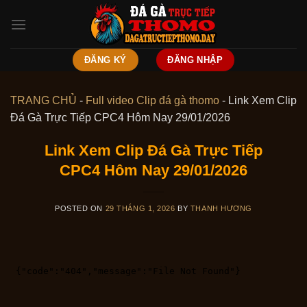
Skip
to
content
ĐĂNG KÝ
ĐĂNG NHẬP
TRANG CHỦ
-
Full video Clip đá gà thomo
-
Link Xem Clip
Đá Gà Trực Tiếp CPC4 Hôm Nay 29/01/2026
Link Xem Clip Đá Gà Trực Tiếp
CPC4 Hôm Nay 29/01/2026
POSTED ON
29 THÁNG 1, 2026
BY
THANH HƯƠNG