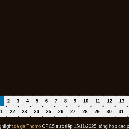
1
2
3
4
5
6
7
8
9
10
11
12
13
21
22
23
24
25
26
27
28
29
30
31
ghlight
đá gà Thomo
CPC5 trực tiếp 15/11/2025, tổng hợp các 