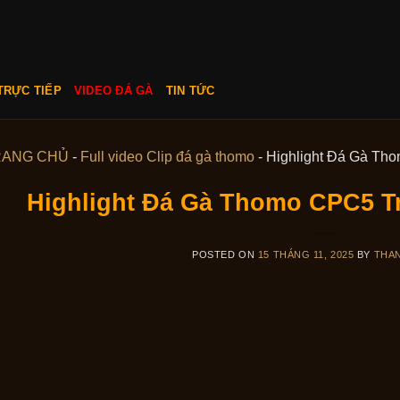
TRỰC TIẾP
VIDEO ĐÁ GÀ
TIN TỨC
RANG CHỦ
-
Full video Clip đá gà thomo
-
Highlight Đá Gà Tho
Highlight Đá Gà Thomo CPC5 Tr
POSTED ON
15 THÁNG 11, 2025
BY
THA