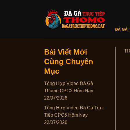
Skip
to
content
ĐÁ GÀ 
Bài Viết Mới
T
Cùng Chuyên
Mục
Tổng Hợp Video Đá Gà
Thomo CPC2 Hôm Nay
22/07/2026
Tổng Hợp Video Đá Gà Trực
Tiếp CPC5 Hôm Nay
22/07/2026