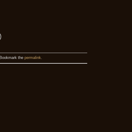
 Bookmark the
permalink
.