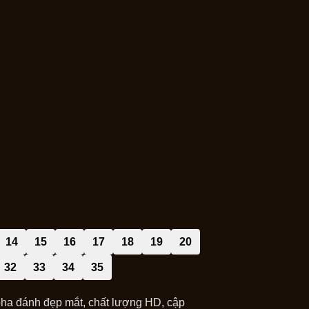
14
15
16
17
18
19
20
32
33
34
35
pha đánh đẹp mắt, chất lượng HD, cập