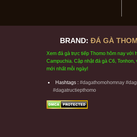
BRAND:
ĐÁ GÀ THOM
Xem
đ
á
gà
tr
ực tiếp Thomo
h
ôm
nay v
ới
Campuchia. Cập nhật
đ
á
gà
C6,
Tonhon
,
m
ới nhất mỗi
ng
ày
!
Hashtags :
#dagathomohomnay #daga
#dagatructiepthomo