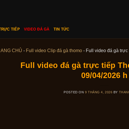
TRỰC TIẾP
VIDEO ĐÁ GÀ
TIN TỨC
RANG CHỦ
-
Full video Clip đá gà thomo
-
Full video đá gà tr
Full video đá gà trực tiếp 
09/04/2026 h
POSTED ON
9 THÁNG 4, 2026
BY
THAN