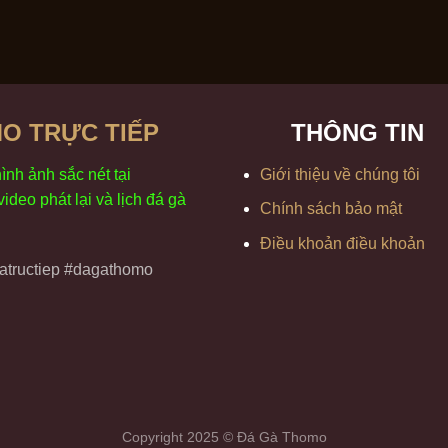
O TRỰC TIẾP
THÔNG TIN
h
ình
ảnh sắc
n
ét
t
ại
Giới thiệu về chúng tôi
 video
phát
l
ại
v
à
l
ịch
đ
á
gà
Chính sách bảo mật
Điều khoản điều khoản
tructiep #dagathomo
Copyright 2025 © Đá Gà Thomo