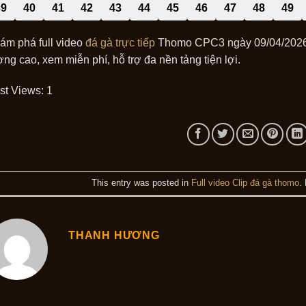
39
40
41
42
43
44
45
46
47
48
49
ám phá full video
đá gà trực tiếp
Thomo CPC3 ngày 09/04/2026, 
ợng cao, xem miễn phí, hỗ trợ đa nền tảng tiện lợi.
st Views:
1
This entry was posted in
Full video Clip đá gà thomo
.
THANH HƯƠNG