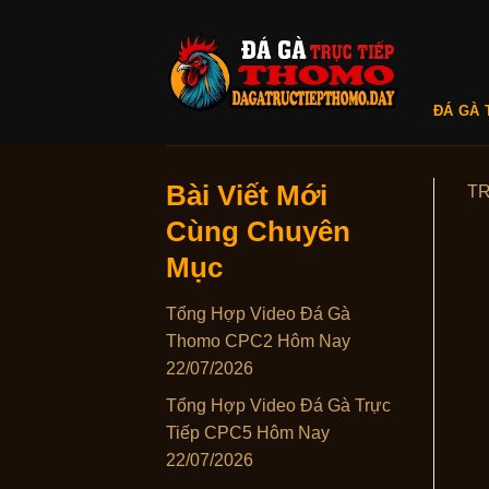
Skip
to
content
ĐÁ GÀ 
Bài Viết Mới
T
Cùng Chuyên
Mục
Tổng Hợp Video Đá Gà
Thomo CPC2 Hôm Nay
22/07/2026
Tổng Hợp Video Đá Gà Trực
Tiếp CPC5 Hôm Nay
22/07/2026