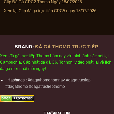
Clip Đá Gà CPC2 Thomo Ngày 18/07/2026
Xem lại Clip đá gà trực tiếp CPC5 ngày 18/07/2026
BRAND:
ĐÁ GÀ THOMO TRỰC TIẾP
Xem
đ
á
gà
tr
ực tiếp Thomo
h
ôm
nay v
ới
h
ình
ảnh sắc
n
ét
t
ại
Campuchia. Cập nhật
đ
á
gà
C6,
Tonhon
, video
phát
l
ại
v
à
l
ịch
đ
á
gà
m
ới nhất mỗi
ng
ày
!
Hashtags :
#dagathomohomnay #dagatructiep
#dagathomo #dagatructiepthomo
THÔNG TIN