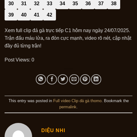
30
31
32
33
34
35
36
37
38
39
40
41
42
Xem full clip đá gà trực tiếp C1 hôm nay ngày 24/07/2025.
Trận đấu máu lửa, ra đòn cực mạnh, video rõ nét, cập nhật
đầy đủ từng trận!
Post Views:
0
This entry was posted in
Full video Clip đá gà thomo
. Bookmark the
permalink
.
DIỆU NHI