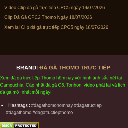
Video Clip đá gà trực tiếp CPC5 ngày 19/07/2026
Clip Đá Gà CPC2 Thomo Ngày 18/07/2026
Xem lại Clip đá gà trực tiếp CPC5 ngày 18/07/2026
BRAND:
ĐÁ GÀ THOMO TRỰC TIẾP
Xem
đ
á
gà
tr
ực tiếp Thomo
h
ôm
nay v
ới
h
ình
ảnh sắc
n
ét
t
ại
Campuchia. Cập nhật
đ
á
gà
C6,
Tonhon
, video
phát
l
ại
v
à
l
ịch
đ
á
gà
m
ới nhất mỗi
ng
ày
!
Hashtags :
#dagathomohomnay #dagatructiep
#dagathomo #dagatructiepthomo