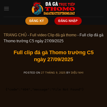
Skip
to
content
ĐĂNG KÝ
ĐĂNG NHẬP
TRANG CHỦ
-
Full video Clip đá gà thomo
-
Full clip đá gà
Thomo trường C5 ngày 27/09/2025
Full clip đá gà Thomo trường C5
ngày 27/09/2025
POSTED ON
27 THÁNG 9, 2025
BY
DIỆU NHI