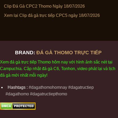
Clip Đá Gà CPC2 Thomo Ngày 18/07/2026
Xem lại Clip đá gà trực tiếp CPC5 ngày 18/07/2026
BRAND:
ĐÁ GÀ THOMO TRỰC TIẾP
Xem
đ
á
gà
tr
ực tiếp Thomo
h
ôm
nay v
ới
h
ình
ảnh sắc
n
ét
t
ại
Campuchia. Cập nhật
đ
á
gà
C6,
Tonhon
, video
phát
l
ại
v
à
l
ịch
đ
á
gà
m
ới nhất mỗi
ng
ày
!
Hashtags :
#dagathomohomnay #dagatructiep
#dagathomo #dagatructiepthomo