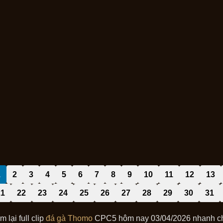
1
2
3
4
5
6
7
8
9
10
11
12
13
21
22
23
24
25
26
27
28
29
30
31
 lại full clip
đá gà Thomo
CPC5 hôm nay 03/04/2026 nhanh chó