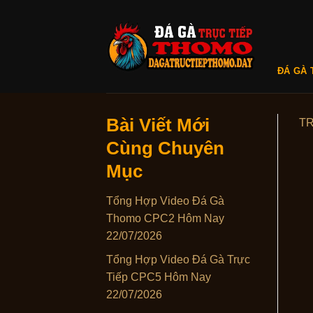
Skip
to
content
ĐÁ GÀ 
Bài Viết Mới
T
Cùng Chuyên
Mục
Tổng Hợp Video Đá Gà
Thomo CPC2 Hôm Nay
22/07/2026
Tổng Hợp Video Đá Gà Trực
Tiếp CPC5 Hôm Nay
22/07/2026