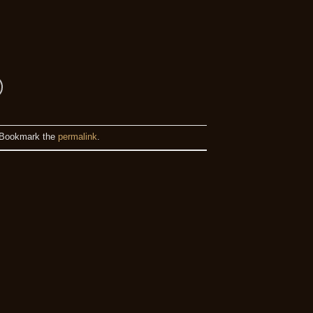
 Bookmark the
permalink
.