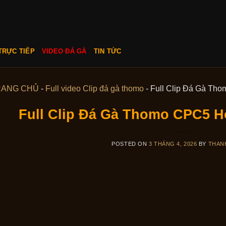
TRỰC TIẾP
VIDEO ĐÁ GÀ
TIN TỨC
RANG CHỦ
-
Full video Clip đá gà thomo
-
Full Clip Đá Gà Th
Full Clip Đá Gà Thomo CPC5 H
POSTED ON
3 THÁNG 4, 2026
BY
THAN