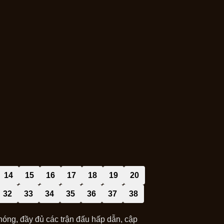
14
15
16
17
18
19
20
32
33
34
35
36
37
38
ng, đầy đủ các trận đấu hấp dẫn, cập