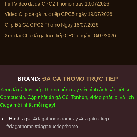
Full Video đá gà CPC2 Thomo ngày 19/07/2026
Video Clip đá gà trực tiếp CPC5 ngày 19/07/2026
Clip Đá Gà CPC2 Thomo Ngày 18/07/2026
Xem lại Clip đá gà trực tiếp CPC5 ngày 18/07/2026
BRAND:
ĐÁ GÀ THOMO TRỰC TIẾP
Xem
đ
á
gà
tr
ực tiếp Thomo
h
ôm
nay v
ới
h
ình
ảnh sắc
n
ét
t
ại
Campuchia. Cập nhật
đ
á
gà
C6,
Tonhon
, video
phát
l
ại
v
à
l
ịch
đ
á
gà
m
ới nhất mỗi
ng
ày
!
Hashtags :
#dagathomohomnay #dagatructiep
#dagathomo #dagatructiepthomo