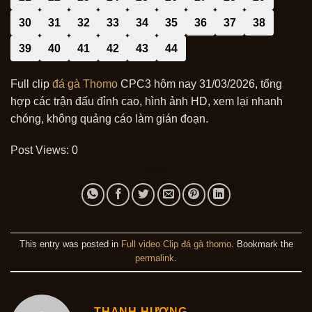
30
31
32
33
34
35
36
37
38
39
40
41
42
43
44
Full clip
đá gà Thomo
CPC3 hôm nay 31/03/2026, tổng
hợp các trận đấu đỉnh cao, hình ảnh HD, xem lại nhanh
chóng, không quảng cáo làm gián đoạn.
Post Views:
0
This entry was posted in
Full video Clip đá gà thomo
. Bookmark the
permalink
.
THANH HƯƠNG