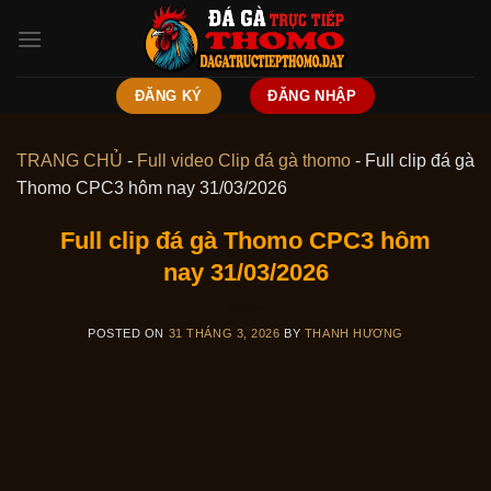
Skip
to
content
ĐĂNG KÝ
ĐĂNG NHẬP
TRANG CHỦ
-
Full video Clip đá gà thomo
-
Full clip đá gà
Thomo CPC3 hôm nay 31/03/2026
Full clip đá gà Thomo CPC3 hôm
nay 31/03/2026
POSTED ON
31 THÁNG 3, 2026
BY
THANH HƯƠNG