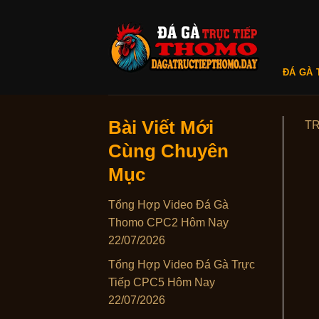
Skip
to
content
ĐÁ GÀ 
Bài Viết Mới
T
Cùng Chuyên
Mục
Tổng Hợp Video Đá Gà
Thomo CPC2 Hôm Nay
22/07/2026
Tổng Hợp Video Đá Gà Trực
Tiếp CPC5 Hôm Nay
22/07/2026