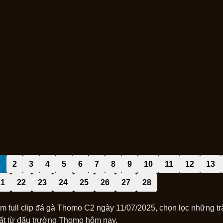
1
2
3
4
5
6
7
8
9
10
11
12
13
21
22
23
24
25
26
27
28
m full clip đá gà Thomo C2 ngày 11/07/2025, chọn lọc những tr
ất từ đấu trường Thomo hôm nay.