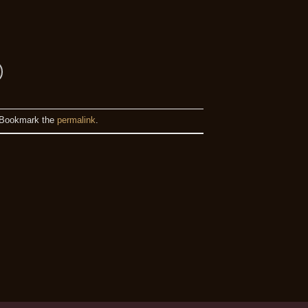
 Bookmark the
permalink
.