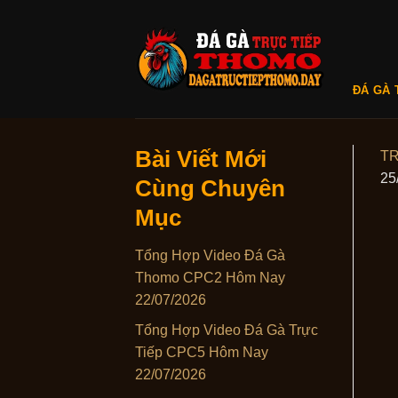
Skip
to
content
ĐÁ GÀ 
Bài Viết Mới
T
25
Cùng Chuyên
Mục
Tổng Hợp Video Đá Gà
Thomo CPC2 Hôm Nay
22/07/2026
Tổng Hợp Video Đá Gà Trực
Tiếp CPC5 Hôm Nay
22/07/2026