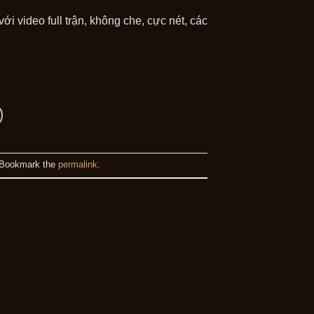
i video full trận, không che, cực nét, các
 Bookmark the
permalink
.