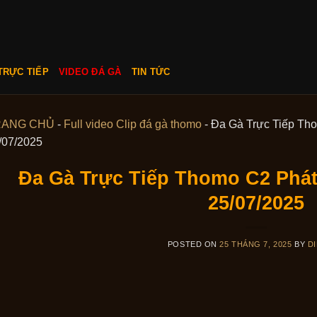
TRỰC TIẾP
VIDEO ĐÁ GÀ
TIN TỨC
RANG CHỦ
-
Full video Clip đá gà thomo
-
Đa Gà Trực Tiếp Th
/07/2025
Đa Gà Trực Tiếp Thomo C2 Phá
25/07/2025
POSTED ON
25 THÁNG 7, 2025
BY
DI