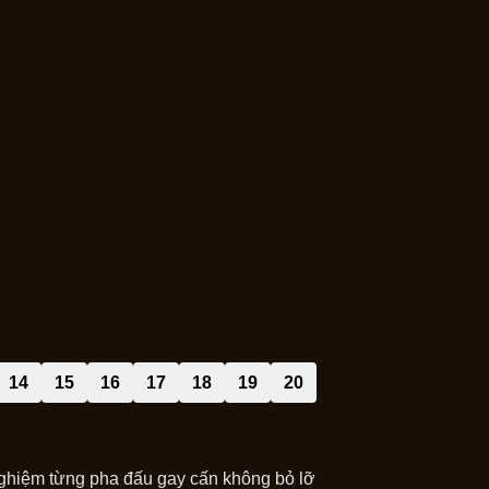
14
15
16
17
18
19
20
 nghiệm từng pha đấu gay cấn không bỏ lỡ