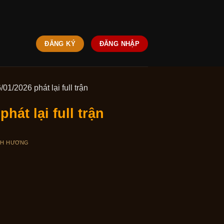
ĐĂNG KÝ
ĐĂNG NHẬP
1/2026 phát lại full trận
át lại full trận
NH HƯƠNG