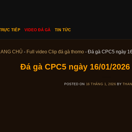
TRỰC TIẾP
VIDEO ĐÁ GÀ
TIN TỨC
RANG CHỦ
-
Full video Clip đá gà thomo
-
Đá gà CPC5 ngày 16/0
Đá gà CPC5 ngày 16/01/2026 ph
POSTED ON
16 THÁNG 1, 2026
BY
THA