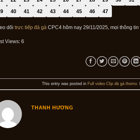
39
40
41
42
43
44
45
46
47
eo dõi
trực tiếp đá gà
CPC4 hôm nay 29/11/2025, mọi thông tin v
st Views:
6
This entry was posted in
Full video Clip đá gà thomo
.
THANH HƯƠNG