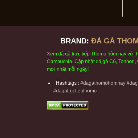
BRAND:
ĐÁ GÀ THOM
Xem
đ
á
gà
tr
ực tiếp Thomo
h
ôm
nay v
ới
Campuchia. Cập nhật
đ
á
gà
C6,
Tonhon
,
m
ới nhất mỗi
ng
ày
!
Hashtags :
#dagathomohomnay #daga
#dagatructiepthomo