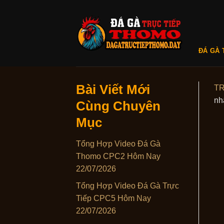
Skip
to
content
ĐÁ GÀ 
Bài Viết Mới
T
nh
Cùng Chuyên
Mục
Tổng Hợp Video Đá Gà
Thomo CPC2 Hôm Nay
22/07/2026
Tổng Hợp Video Đá Gà Trực
Tiếp CPC5 Hôm Nay
22/07/2026