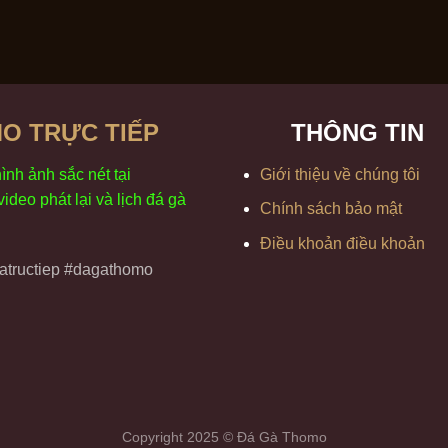
O TRỰC TIẾP
THÔNG TIN
h
ình
ảnh sắc
n
ét
t
ại
Giới thiệu về chúng tôi
 video
phát
l
ại
v
à
l
ịch
đ
á
gà
Chính sách bảo mật
Điều khoản điều khoản
tructiep #dagathomo
Copyright 2025 © Đá Gà Thomo