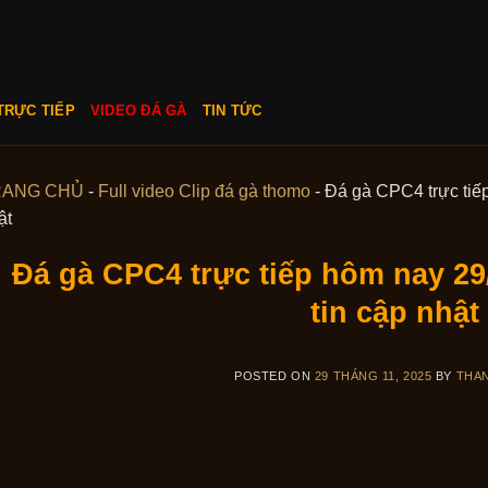
TRỰC TIẾP
VIDEO ĐÁ GÀ
TIN TỨC
RANG CHỦ
-
Full video Clip đá gà thomo
-
Đá gà CPC4 trực tiếp
ật
Đá gà CPC4 trực tiếp hôm nay 29
tin cập nhật
POSTED ON
29 THÁNG 11, 2025
BY
THA