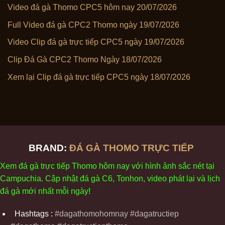
Video đá gà Thomo CPC5 hôm nay 20/07/2026
Full Video đá gà CPC2 Thomo ngày 19/07/2026
Video Clip đá gà trực tiếp CPC5 ngày 19/07/2026
Clip Đá Gà CPC2 Thomo Ngày 18/07/2026
Xem lại Clip đá gà trực tiếp CPC5 ngày 18/07/2026
BRAND:
ĐÁ GÀ THOMO TRỰC TIẾP
Xem
đ
á
gà
tr
ực tiếp Thomo
h
ôm
nay v
ới
h
ình
ảnh sắc
n
ét
t
ại
Campuchia. Cập nhật
đ
á
gà
C6,
Tonhon
, video
phát
l
ại
v
à
l
ịch
đ
á
gà
m
ới nhất mỗi
ng
ày
!
Hashtags :
#dagathomohomnay #dagatructiep