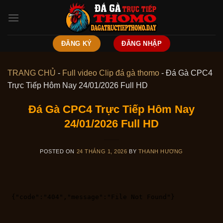
Skip
to
content
ĐĂNG KÝ
ĐĂNG NHẬP
TRANG CHỦ
-
Full video Clip đá gà thomo
-
Đá Gà CPC4
Trực Tiếp Hôm Nay 24/01/2026 Full HD
Đá Gà CPC4 Trực Tiếp Hôm Nay
24/01/2026 Full HD
POSTED ON
24 THÁNG 1, 2026
BY
THANH HƯƠNG