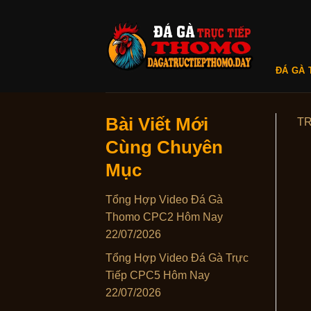
Skip
to
content
ĐÁ GÀ 
Bài Viết Mới
T
Cùng Chuyên
Mục
Tổng Hợp Video Đá Gà
Thomo CPC2 Hôm Nay
22/07/2026
Tổng Hợp Video Đá Gà Trực
Tiếp CPC5 Hôm Nay
22/07/2026