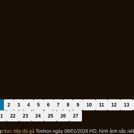
1
2
3
4
5
6
7
8
9
10
11
12
13
21
22
23
24
25
26
27
ip
trực tiếp đá gà
Tonhon ngày 08/01/2026 HD, hình ảnh sắc nét, 