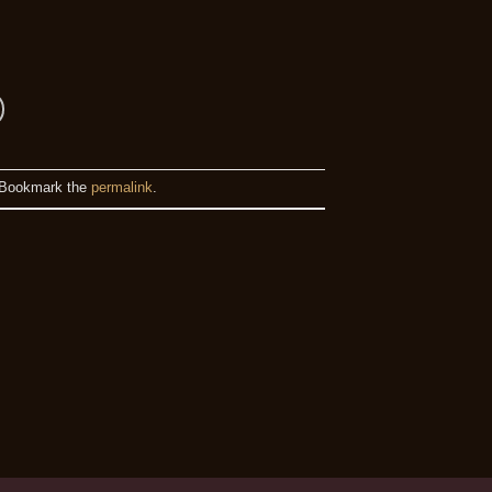
 Bookmark the
permalink
.