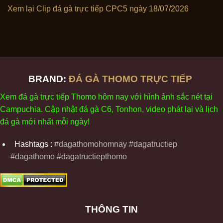
Xem lại Clip đá gà trực tiếp CPC5 ngày 18/07/2026
BRAND:
ĐÁ GÀ THOMO TRỰC TIẾP
Xem
đ
á
gà
tr
ực tiếp Thomo
h
ôm
nay v
ới
h
ình
ảnh sắc
n
ét
t
ại
Campuchia. Cập nhật
đ
á
gà
C6,
Tonhon
, video
phát
l
ại
v
à
l
ịch
đ
á
gà
m
ới nhất mỗi
ng
ày
!
Hashtags :
#dagathomohomnay #dagatructiep
#dagathomo #dagatructiepthomo
THÔNG TIN