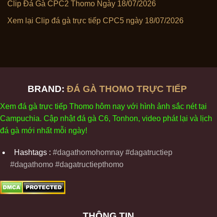
Clip Đá Gà CPC2 Thomo Ngày 18/07/2026
Xem lại Clip đá gà trực tiếp CPC5 ngày 18/07/2026
BRAND:
ĐÁ GÀ THOMO TRỰC TIẾP
Xem
đ
á
gà
tr
ực tiếp Thomo
h
ôm
nay v
ới
h
ình
ảnh sắc
n
ét
t
ại
Campuchia. Cập nhật
đ
á
gà
C6,
Tonhon
, video
phát
l
ại
v
à
l
ịch
đ
á
gà
m
ới nhất mỗi
ng
ày
!
Hashtags :
#dagathomohomnay #dagatructiep
#dagathomo #dagatructiepthomo
THÔNG TIN