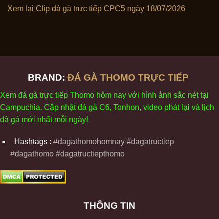
Xem lại Clip đá gà trực tiếp CPC5 ngày 18/07/2026
BRAND:
ĐÁ GÀ THOMO TRỰC TIẾP
Xem
đ
á
gà
tr
ực tiếp Thomo
h
ôm
nay v
ới
h
ình
ảnh sắc
n
ét
t
ại
Campuchia. Cập nhật
đ
á
gà
C6,
Tonhon
, video
phát
l
ại
v
à
l
ịch
đ
á
gà
m
ới nhất mỗi
ng
ày
!
Hashtags :
#dagathomohomnay #dagatructiep
#dagathomo #dagatructiepthomo
THÔNG TIN