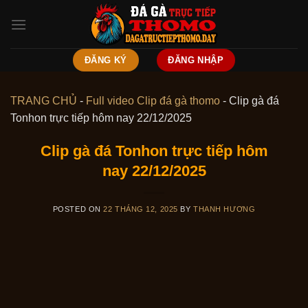
Skip
to
content
ĐĂNG KÝ
ĐĂNG NHẬP
TRANG CHỦ
-
Full video Clip đá gà thomo
-
Clip gà đá
Tonhon trực tiếp hôm nay 22/12/2025
Clip gà đá Tonhon trực tiếp hôm
nay 22/12/2025
POSTED ON
22 THÁNG 12, 2025
BY
THANH HƯƠNG