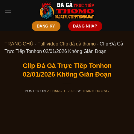
Skip
to
content
ĐĂNG KÝ
ĐĂNG NHẬP
TRANG CHỦ
-
Full video Clip đá gà thomo
-
Clip Đá Gà
Trực Tiếp Tonhon 02/01/2026 Không Gián Đoạn
Clip Đá Gà Trực Tiếp Tonhon
02/01/2026 Không Gián Đoạn
POSTED ON
2 THÁNG 1, 2026
BY
THANH HƯƠNG