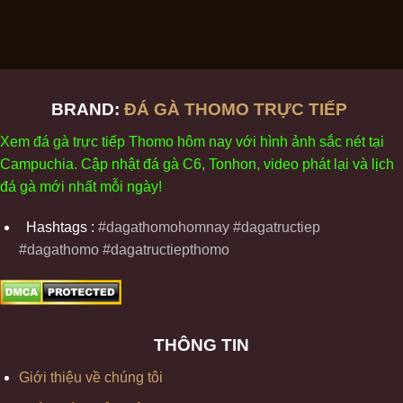
BRAND:
ĐÁ GÀ THOMO TRỰC TIẾP
Xem
đ
á
gà
tr
ực tiếp Thomo
h
ôm
nay v
ới
h
ình
ảnh sắc
n
ét
t
ại
Campuchia. Cập nhật
đ
á
gà
C6,
Tonhon
, video
phát
l
ại
v
à
l
ịch
đ
á
gà
m
ới nhất mỗi
ng
ày
!
Hashtags :
#dagathomohomnay #dagatructiep
#dagathomo #dagatructiepthomo
THÔNG TIN
Giới thiệu về chúng tôi