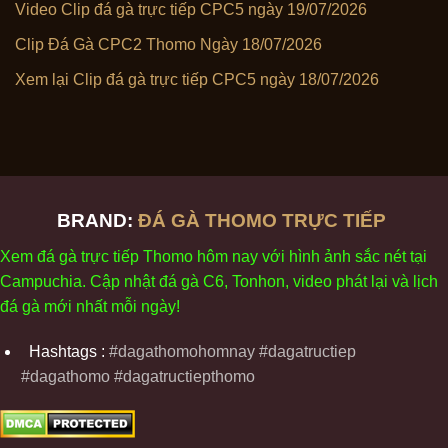
Video Clip đá gà trực tiếp CPC5 ngày 19/07/2026
Clip Đá Gà CPC2 Thomo Ngày 18/07/2026
Xem lại Clip đá gà trực tiếp CPC5 ngày 18/07/2026
BRAND:
ĐÁ GÀ THOMO TRỰC TIẾP
Xem
đ
á
gà
tr
ực tiếp Thomo
h
ôm
nay v
ới
h
ình
ảnh sắc
n
ét
t
ại
Campuchia. Cập nhật
đ
á
gà
C6,
Tonhon
, video
phát
l
ại
v
à
l
ịch
đ
á
gà
m
ới nhất mỗi
ng
ày
!
Hashtags :
#dagathomohomnay #dagatructiep
#dagathomo #dagatructiepthomo