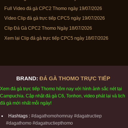
Full Video đá gà CPC2 Thomo ngày 19/07/2026
Video Clip đá gà trực tiếp CPC5 ngày 19/07/2026
Clip Đá Gà CPC2 Thomo Ngày 18/07/2026
Xem lại Clip đá gà trực tiếp CPC5 ngày 18/07/2026
BRAND:
ĐÁ GÀ THOMO TRỰC TIẾP
Xem
đ
á
gà
tr
ực tiếp Thomo
h
ôm
nay v
ới
h
ình
ảnh sắc
n
ét
t
ại
Campuchia. Cập nhật
đ
á
gà
C6,
Tonhon
, video
phát
l
ại
v
à
l
ịch
đ
á
gà
m
ới nhất mỗi
ng
ày
!
Hashtags :
#dagathomohomnay #dagatructiep
#dagathomo #dagatructiepthomo