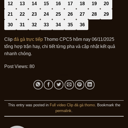
12
13
14
15
16
17
18
19
20
21
22
23
24
25
26
27
28
29
30
31
32
33
34
35
36
Clip
đá gà trực tiếp
Thomo CPC5 hôm nay 06/11/2025
tổng hợp trận hay, chi tiết từng pha và cập nhật kết quả
nhanh chóng.
Post Views:
80
This entry was posted in
Full video Clip đá gà thomo
. Bookmark the
permalink
.