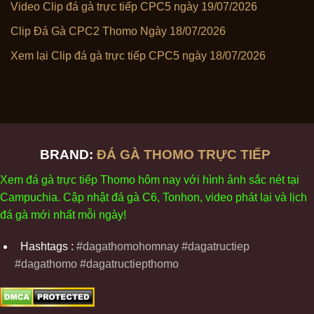
Video Clip đá gà trực tiếp CPC5 ngày 19/07/2026
Clip Đá Gà CPC2 Thomo Ngày 18/07/2026
Xem lại Clip đá gà trực tiếp CPC5 ngày 18/07/2026
BRAND:
ĐÁ GÀ THOMO TRỰC TIẾP
Xem
đ
á
gà
tr
ực tiếp Thomo
h
ôm
nay v
ới
h
ình
ảnh sắc
n
ét
t
ại
Campuchia. Cập nhật
đ
á
gà
C6,
Tonhon
, video
phát
l
ại
v
à
l
ịch
đ
á
gà
m
ới nhất mỗi
ng
ày
!
Hashtags :
#dagathomohomnay #dagatructiep
#dagathomo #dagatructiepthomo