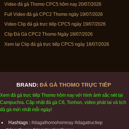
Video đá gà Thomo CPC5 hôm nay 20/07/2026
Full Video đá gà CPC2 Thomo ngày 19/07/2026
Video Clip đá gà trực tiếp CPC5 ngày 19/07/2026
Clip Đá Gà CPC2 Thomo Ngày 18/07/2026
Xem lại Clip đá gà trực tiếp CPC5 ngày 18/07/2026
BRAND:
ĐÁ GÀ THOMO TRỰC TIẾP
Xem
đ
á
gà
tr
ực tiếp Thomo
h
ôm
nay v
ới
h
ình
ảnh sắc
n
ét
t
ại
Campuchia. Cập nhật
đ
á
gà
C6,
Tonhon
, video
phát
l
ại
v
à
l
ịch
đ
á
gà
m
ới nhất mỗi
ng
ày
!
Hashtags :
#dagathomohomnay #dagatructiep