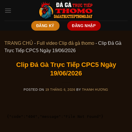
Skip
to
content
ĐĂNG KÝ
ĐĂNG NHẬP
TRANG CHỦ
-
Full video Clip đá gà thomo
-
Clip Đá Gà
Trực Tiếp CPC5 Ngày 19/06/2026
Clip Đá Gà Trực Tiếp CPC5 Ngày
19/06/2026
POSTED ON
19 THÁNG 6, 2026
BY
THANH HƯƠNG