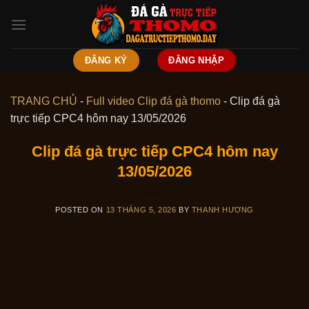
Skip
to
content
ĐĂNG KÝ
ĐĂNG NHẬP
TRANG CHỦ
-
Full video Clip đá gà thomo
-
Clip đá gà
trực tiếp CPC4 hôm nay 13/05/2026
Clip đá gà trực tiếp CPC4 hôm nay
13/05/2026
POSTED ON
13 THÁNG 5, 2026
BY
THANH HƯƠNG