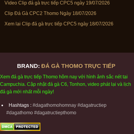
Video Clip đá gà trực tiếp CPC5 ngày 19/07/2026
Clip Đá Gà CPC2 Thomo Ngày 18/07/2026
Xem lại Clip đá gà trực tiếp CPC5 ngày 18/07/2026
BRAND:
ĐÁ GÀ THOMO TRỰC TIẾP
Xem
đ
á
gà
tr
ực tiếp Thomo
h
ôm
nay v
ới
h
ình
ảnh sắc
n
ét
t
ại
Campuchia. Cập nhật
đ
á
gà
C6,
Tonhon
, video
phát
l
ại
v
à
l
ịch
đ
á
gà
m
ới nhất mỗi
ng
ày
!
Hashtags :
#dagathomohomnay #dagatructiep
#dagathomo #dagatructiepthomo