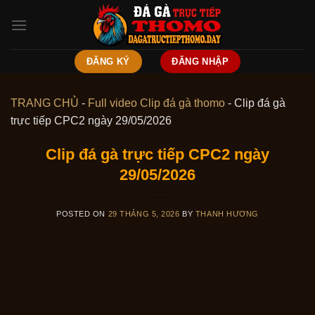
Skip
to
content
ĐĂNG KÝ
ĐĂNG NHẬP
TRANG CHỦ
-
Full video Clip đá gà thomo
-
Clip đá gà
trực tiếp CPC2 ngày 29/05/2026
Clip đá gà trực tiếp CPC2 ngày
29/05/2026
POSTED ON
29 THÁNG 5, 2026
BY
THANH HƯƠNG