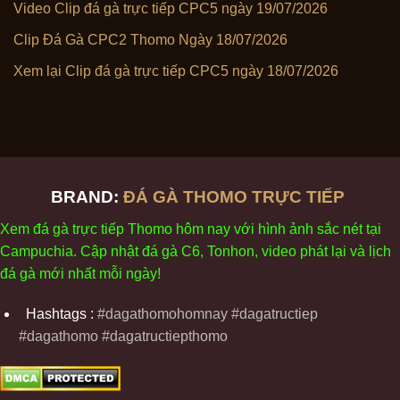
Video Clip đá gà trực tiếp CPC5 ngày 19/07/2026
Clip Đá Gà CPC2 Thomo Ngày 18/07/2026
Xem lại Clip đá gà trực tiếp CPC5 ngày 18/07/2026
BRAND:
ĐÁ GÀ THOMO TRỰC TIẾP
Xem
đ
á
gà
tr
ực tiếp Thomo
h
ôm
nay v
ới
h
ình
ảnh sắc
n
ét
t
ại
Campuchia. Cập nhật
đ
á
gà
C6,
Tonhon
, video
phát
l
ại
v
à
l
ịch
đ
á
gà
m
ới nhất mỗi
ng
ày
!
Hashtags :
#dagathomohomnay #dagatructiep
#dagathomo #dagatructiepthomo