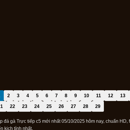
1
2
3
4
5
6
7
8
9
10
11
12
13
21
22
23
24
25
26
27
28
29
ip đá gà Trực tiếp c5 mới nhất 05/10/2025 hôm nay, chuẩn HD, f
n kịch tính nhất.