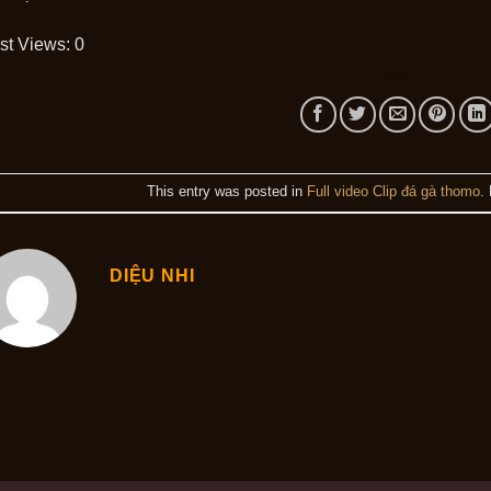
st Views:
0
This entry was posted in
Full video Clip đá gà thomo
.
DIỆU NHI