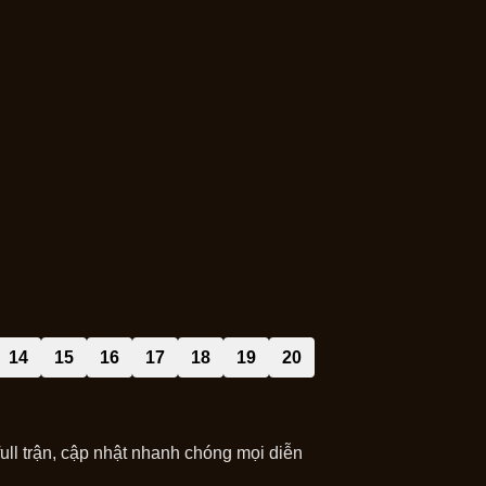
14
15
16
17
18
19
20
ull trận, cập nhật nhanh chóng mọi diễn