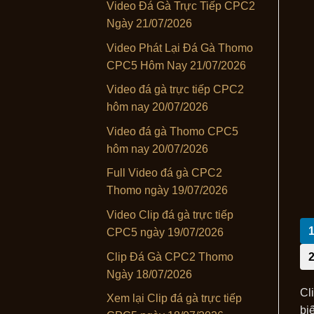
Video Đá Gà Trực Tiếp CPC2
Ngày 21/07/2026
Video Phát Lại Đá Gà Thomo
CPC5 Hôm Nay 21/07/2026
Video đá gà trực tiếp CPC2
hôm nay 20/07/2026
Video đá gà Thomo CPC5
hôm nay 20/07/2026
Full Video đá gà CPC2
Thomo ngày 19/07/2026
Video Clip đá gà trực tiếp
CPC5 ngày 19/07/2026
Clip Đá Gà CPC2 Thomo
Ngày 18/07/2026
Cl
Xem lại Clip đá gà trực tiếp
biế