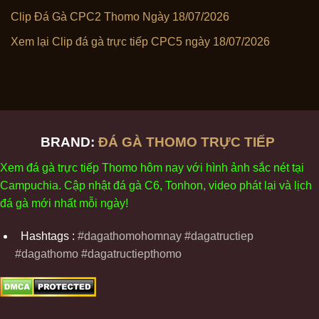
Clip Đá Gà CPC2 Thomo Ngày 18/07/2026
Xem lại Clip đá gà trực tiếp CPC5 ngày 18/07/2026
BRAND:
ĐÁ GÀ THOMO TRỰC TIẾP
Xem
đ
á
gà
tr
ực tiếp Thomo
h
ôm
nay v
ới
h
ình
ảnh sắc
n
ét
t
ại
Campuchia. Cập nhật
đ
á
gà
C6,
Tonhon
, video
phát
l
ại
v
à
l
ịch
đ
á
gà
m
ới nhất mỗi
ng
ày
!
Hashtags :
#dagathomohomnay #dagatructiep
#dagathomo #dagatructiepthomo