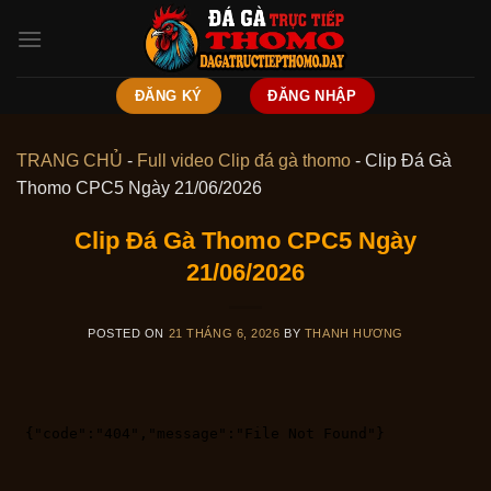
Skip
to
content
ĐĂNG KÝ
ĐĂNG NHẬP
TRANG CHỦ
-
Full video Clip đá gà thomo
-
Clip Đá Gà
Thomo CPC5 Ngày 21/06/2026
Clip Đá Gà Thomo CPC5 Ngày
21/06/2026
POSTED ON
21 THÁNG 6, 2026
BY
THANH HƯƠNG