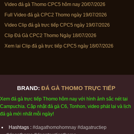
Video đá gà Thomo CPC5 hôm nay 20/07/2026
Full Video đá gà CPC2 Thomo ngày 19/07/2026
Video Clip đá gà trực tiếp CPC5 ngày 19/07/2026
Clip Đá Gà CPC2 Thomo Ngày 18/07/2026
Xem lại Clip đá gà trực tiếp CPC5 ngày 18/07/2026
BRAND:
ĐÁ GÀ THOMO TRỰC TIẾP
Xem
đ
á
gà
tr
ực tiếp Thomo
h
ôm
nay v
ới
h
ình
ảnh sắc
n
ét
t
ại
Campuchia. Cập nhật
đ
á
gà
C6,
Tonhon
, video
phát
l
ại
v
à
l
ịch
đ
á
gà
m
ới nhất mỗi
ng
ày
!
Hashtags :
#dagathomohomnay #dagatructiep