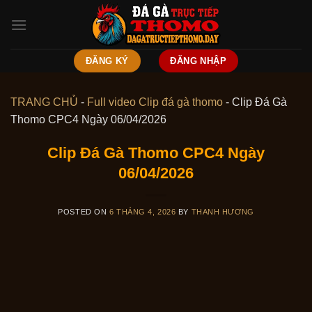
Skip
to
content
ĐĂNG KÝ
ĐĂNG NHẬP
TRANG CHỦ
-
Full video Clip đá gà thomo
-
Clip Đá Gà
Thomo CPC4 Ngày 06/04/2026
Clip Đá Gà Thomo CPC4 Ngày
06/04/2026
POSTED ON
6 THÁNG 4, 2026
BY
THANH HƯƠNG