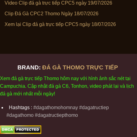
Video Clip đá gà trực tiếp CPC5 ngày 19/07/2026
Clip Đá Gà CPC2 Thomo Ngày 18/07/2026
Xem lại Clip đá gà trực tiếp CPC5 ngày 18/07/2026
BRAND:
ĐÁ GÀ THOMO TRỰC TIẾP
Xem
đ
á
gà
tr
ực tiếp Thomo
h
ôm
nay v
ới
h
ình
ảnh sắc
n
ét
t
ại
Campuchia. Cập nhật
đ
á
gà
C6,
Tonhon
, video
phát
l
ại
v
à
l
ịch
đ
á
gà
m
ới nhất mỗi
ng
ày
!
Hashtags :
#dagathomohomnay #dagatructiep
#dagathomo #dagatructiepthomo