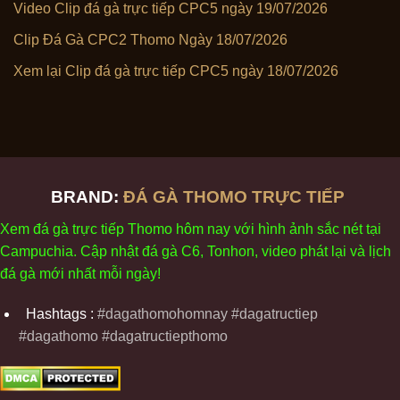
Video Clip đá gà trực tiếp CPC5 ngày 19/07/2026
Clip Đá Gà CPC2 Thomo Ngày 18/07/2026
Xem lại Clip đá gà trực tiếp CPC5 ngày 18/07/2026
BRAND:
ĐÁ GÀ THOMO TRỰC TIẾP
Xem
đ
á
gà
tr
ực tiếp Thomo
h
ôm
nay v
ới
h
ình
ảnh sắc
n
ét
t
ại
Campuchia. Cập nhật
đ
á
gà
C6,
Tonhon
, video
phát
l
ại
v
à
l
ịch
đ
á
gà
m
ới nhất mỗi
ng
ày
!
Hashtags :
#dagathomohomnay #dagatructiep
#dagathomo #dagatructiepthomo