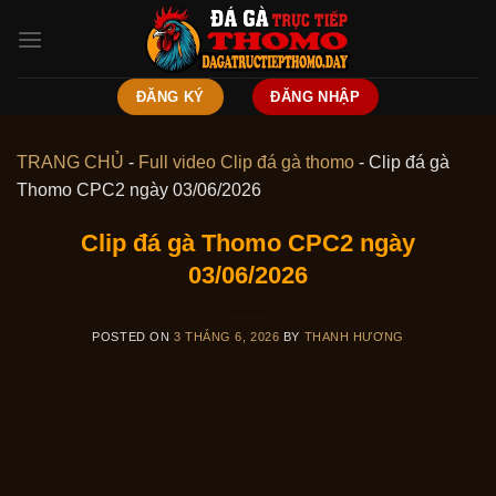
Skip
to
content
ĐĂNG KÝ
ĐĂNG NHẬP
TRANG CHỦ
-
Full video Clip đá gà thomo
-
Clip đá gà
Thomo CPC2 ngày 03/06/2026
Clip đá gà Thomo CPC2 ngày
03/06/2026
POSTED ON
3 THÁNG 6, 2026
BY
THANH HƯƠNG