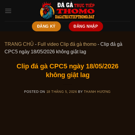
Skip
to
content
ĐĂNG KÝ
ĐĂNG NHẬP
TRANG CHỦ
-
Full video Clip đá gà thomo
-
Clip đá gà
CPC5 ngày 18/05/2026 không giật lag
Clip đá gà CPC5 ngày 18/05/2026
không giật lag
POSTED ON
18 THÁNG 5, 2026
BY
THANH HƯƠNG