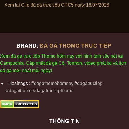
Xem lại Clip đá gà trực tiếp CPC5 ngày 18/07/2026
BRAND:
ĐÁ GÀ THOMO TRỰC TIẾP
Xem
đ
á
gà
tr
ực tiếp Thomo
h
ôm
nay v
ới
h
ình
ảnh sắc
n
ét
t
ại
Campuchia. Cập nhật
đ
á
gà
C6,
Tonhon
, video
phát
l
ại
v
à
l
ịch
đ
á
gà
m
ới nhất mỗi
ng
ày
!
Hashtags :
#dagathomohomnay #dagatructiep
#dagathomo #dagatructiepthomo
THÔNG TIN