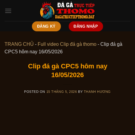
Skip
to
content
ĐĂNG KÝ
ĐĂNG NHẬP
TRANG CHỦ
-
Full video Clip đá gà thomo
-
Clip đá gà
CPC5 hôm nay 16/05/2026
Clip đá gà CPC5 hôm nay
16/05/2026
POSTED ON
15 THÁNG 5, 2026
BY
THANH HƯƠNG