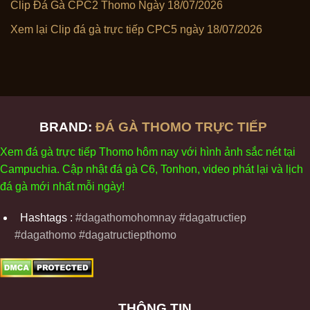
Clip Đá Gà CPC2 Thomo Ngày 18/07/2026
Xem lại Clip đá gà trực tiếp CPC5 ngày 18/07/2026
BRAND:
ĐÁ GÀ THOMO TRỰC TIẾP
Xem
đ
á
gà
tr
ực tiếp Thomo
h
ôm
nay v
ới
h
ình
ảnh sắc
n
ét
t
ại
Campuchia. Cập nhật
đ
á
gà
C6,
Tonhon
, video
phát
l
ại
v
à
l
ịch
đ
á
gà
m
ới nhất mỗi
ng
ày
!
Hashtags :
#dagathomohomnay #dagatructiep
#dagathomo #dagatructiepthomo
THÔNG TIN