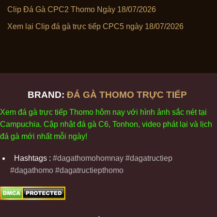
Clip Đá Gà CPC2 Thomo Ngày 18/07/2026
Xem lại Clip đá gà trực tiếp CPC5 ngày 18/07/2026
BRAND:
ĐÁ GÀ THOMO TRỰC TIẾP
Xem
đ
á
gà
tr
ực tiếp Thomo
h
ôm
nay v
ới
h
ình
ảnh sắc
n
ét
t
ại
Campuchia. Cập nhật
đ
á
gà
C6,
Tonhon
, video
phát
l
ại
v
à
l
ịch
đ
á
gà
m
ới nhất mỗi
ng
ày
!
Hashtags :
#dagathomohomnay #dagatructiep
#dagathomo #dagatructiepthomo