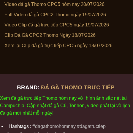
Video đá gà Thomo CPC5 hôm nay 20/07/2026
Full Video đá gà CPC2 Thomo ngày 19/07/2026
Video Clip đá gà trực tiếp CPC5 ngày 19/07/2026
Clip Đá Gà CPC2 Thomo Ngày 18/07/2026
Xem lại Clip đá gà trực tiếp CPC5 ngày 18/07/2026
BRAND:
ĐÁ GÀ THOMO TRỰC TIẾP
Xem
đ
á
gà
tr
ực tiếp Thomo
h
ôm
nay v
ới
h
ình
ảnh sắc
n
ét
t
ại
Campuchia. Cập nhật
đ
á
gà
C6,
Tonhon
, video
phát
l
ại
v
à
l
ịch
đ
á
gà
m
ới nhất mỗi
ng
ày
!
Hashtags :
#dagathomohomnay #dagatructiep