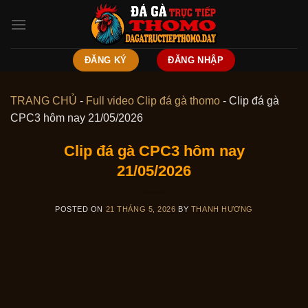
Skip
to
content
ĐĂNG KÝ
ĐĂNG NHẬP
TRANG CHỦ
-
Full video Clip đá gà thomo
-
Clip đá gà
CPC3 hôm nay 21/05/2026
Clip đá gà CPC3 hôm nay
21/05/2026
POSTED ON
21 THÁNG 5, 2026
BY
THANH HƯƠNG