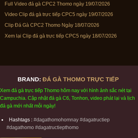
Full Video đá gà CPC2 Thomo ngày 19/07/2026
Video Clip đá gà trực tiếp CPC5 ngày 19/07/2026
Clip Đá Gà CPC2 Thomo Ngày 18/07/2026
Xem lại Clip đá gà trực tiếp CPC5 ngày 18/07/2026
BRAND:
ĐÁ GÀ THOMO TRỰC TIẾP
Xem
đ
á
gà
tr
ực tiếp Thomo
h
ôm
nay v
ới
h
ình
ảnh sắc
n
ét
t
ại
Campuchia. Cập nhật
đ
á
gà
C6,
Tonhon
, video
phát
l
ại
v
à
l
ịch
đ
á
gà
m
ới nhất mỗi
ng
ày
!
Hashtags :
#dagathomohomnay #dagatructiep
#dagathomo #dagatructiepthomo