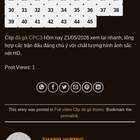
30
31
32
33
34
35
36
37
38
39
40
41
42
43
44
45
Clip
đá gà CPC3
hôm nay 21/05/2026 xem lại nhanh, tổng
hợp các trận đấu đáng chú ý với chất lượng hình ảnh sắc
nét HD.
Post Views:
1
This entry was posted in
Full video Clip đá gà thomo
. Bookmark the
permalink
.
THANH HƯƠNG